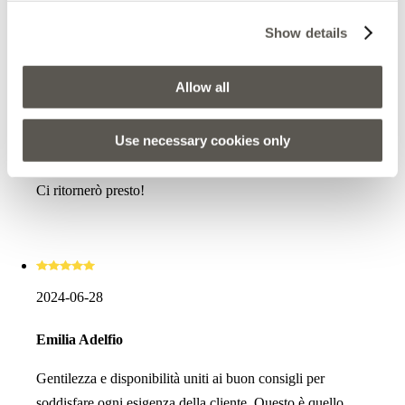
Show details
2024-08-08
Allow all
Tatiana Sviridova
Use necessary cookies only
Ottima esperienza! Con l’aiuto professionale del
personale ho trovato quello che cercavo e anche di più!
Ci ritornerò presto!
2024-06-28
Emilia Adelfio
Gentilezza e disponibilità uniti ai buon consigli per
soddisfare ogni esigenza della cliente. Questo è quello