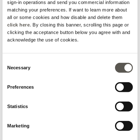
sign-in operations and send you commercial information
matching your preferences. If want to learn more about
all or some cookies and how disable and delete them
click here
. By closing this banner, scrolling this page or
clicking the acceptance button below you agree with and
2026-06-04
acknowledge the use of cookies.
Slobodan Mihalj
Consent
Prekrasan butik s elegantnim i ugodnim ambijentom u
Necessary
Selection
samom centru Palerma. Kolekcije Elena Mirò nude spoj
talijanskog stila, kvalitete i udobnosti, s velikim izborom
Preferences
odjeće za različite prilike. Osoblje je ljubazno,
profesionalno i spremno pomoći pri odabiru modela koji
Statistics
najbolje odgovaraju kupcu. Posebno me se dojmio
uređen i moderan interijer te pažnja posvećena detaljima.
Topla preporuka svima koji traže kvalitetnu odjeću.
Marketing