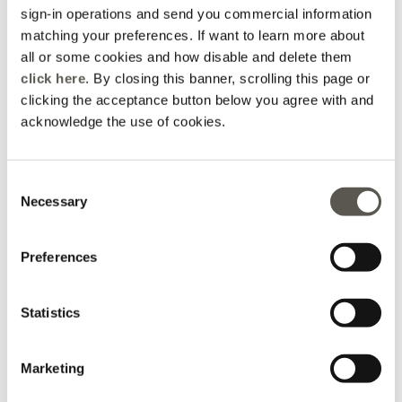
posto è stata qualcosa che non dimenticherò!
sign-in operations and send you commercial information
matching your preferences. If want to learn more about
all or some cookies and how disable and delete them
click here
. By closing this banner, scrolling this page or
clicking the acceptance button below you agree with and
2026-06-04
acknowledge the use of cookies.
Slobodan Mihalj
Consent
Prekrasan butik s elegantnim i ugodnim ambijentom u
Necessary
Selection
samom centru Palerma. Kolekcije Elena Mirò nude spoj
talijanskog stila, kvalitete i udobnosti, s velikim izborom
Preferences
odjeće za različite prilike. Osoblje je ljubazno,
profesionalno i spremno pomoći pri odabiru modela koji
Statistics
najbolje odgovaraju kupcu. Posebno me se dojmio
uređen i moderan interijer te pažnja posvećena detaljima.
Marketing
Topla preporuka svima koji traže kvalitetnu odjeću.