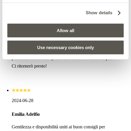
Show details
2024-08-08
Allow all
Tatiana Sviridova
Use necessary cookies only
Ottima esperienza! Con l’aiuto professionale del
personale ho trovato quello che cercavo e anche di più!
Ci ritornerò presto!
2024-06-28
Emilia Adelfio
Gentilezza e disponibilità uniti ai buon consigli per