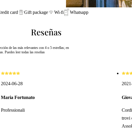
redit card
Gift package
Wi-fi
Whatsapp
Reseñas
ción de las más relevantes con 4 o 5 estrellas; en
s. Puedes leer todas las reseñas
2024-06-28
2021
Maria Fortunato
Giov
Professionali
Cordi
trovi
Assol