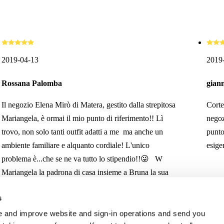
2019-04-13
2019
Rossana Palomba
giann
Il negozio Elena Mirò di Matera, gestito dalla strepitosa
Corte
Mariangela, è ormai il mio punto di riferimento!! Lì
negoz
trovo, non solo tanti outfit adatti a me ma anche un
punto
ambiente familiare e alquanto cordiale! L'unico
esige
problema è...che se ne va tutto lo stipendio!!😜 W
Mariangela la padrona di casa insieme a Bruna la sua
collaboratrice!! Consiglio a tutte le donne che sono di
s
Matera o che si trovano a visitarla, di affacciarsi in
Piazza Mulino, ne uscirete soddisfatte!!!
 and improve website and sign-in operations and send you