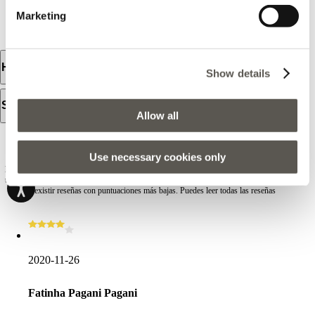
Marketing
LLÉVAME AQUÍ
Horario de apertura
Show details
Servicios disponibles
Allow all
Reseñas
Use necessary cookies only
Las reseñas no están verificadas, se importan desde Google Business Profile y son
una selección de las más relevantes con 4 o 5 estrellas; en Google Business Profile
pueden existir reseñas con puntuaciones más bajas. Puedes leer todas las reseñas
2020-11-26
Fatinha Pagani Pagani