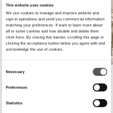
This website uses cookies
We use cookies to manage and improve website and
sign-in operations and send you commercial information
matching your preferences. If want to learn more about
all or some cookies and how disable and delete them
click here
. By closing this banner, scrolling this page or
clicking the acceptance button below you agree with and
acknowledge the use of cookies.
Consent
Necessary
Selection
Elena Mirò - Lisboa - El Corte Ingles
Preferences
Av. Antonio Augusto De Aguiar 31, El Corte Ingle - Lisboa, Lisboa,
1050-011
+351964791658
Statistics
Jueves:
10:00 - 22:00