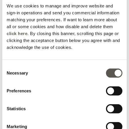
Valentina
We use cookies to manage and improve website and
sign-in operations and send you commercial information
La dolcezza, la simpatia e la cordialità ricevuta in questo
matching your preferences. If want to learn more about
posto è stata qualcosa che non dimenticherò!
all or some cookies and how disable and delete them
click here
. By closing this banner, scrolling this page or
clicking the acceptance button below you agree with and
acknowledge the use of cookies.
2026-06-04
Consent
Slobodan Mihalj
Necessary
Selection
Prekrasan butik s elegantnim i ugodnim ambijentom u
samom centru Palerma. Kolekcije Elena Mirò nude spoj
Preferences
talijanskog stila, kvalitete i udobnosti, s velikim izborom
odjeće za različite prilike. Osoblje je ljubazno,
Statistics
profesionalno i spremno pomoći pri odabiru modela koji
najbolje odgovaraju kupcu. Posebno me se dojmio
Marketing
uređen i moderan interijer te pažnja posvećena detaljima.